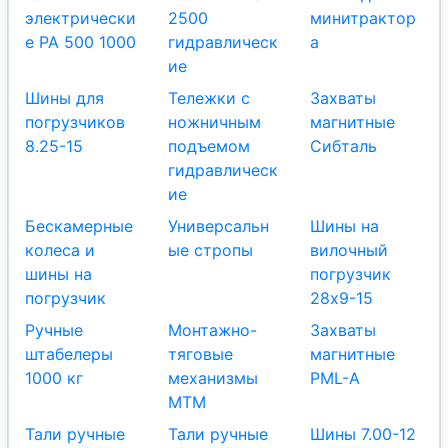
электрически
2500
минитрактор
е РА 500 1000
гидравлическ
а
ие
Шины для
Тележки с
Захваты
погрузчиков
ножничным
магнитные
8.25-15
подъемом
Сибталь
гидравлическ
ие
Бескамерные
Универсальн
Шины на
колеса и
ые стропы
вилочный
шины на
погрузчик
погрузчик
28х9-15
Ручные
Монтажно-
Захваты
штабелеры
тяговые
магнитные
1000 кг
механизмы
PML-A
МТМ
Тали ручные
Тали ручные
Шины 7.00-12