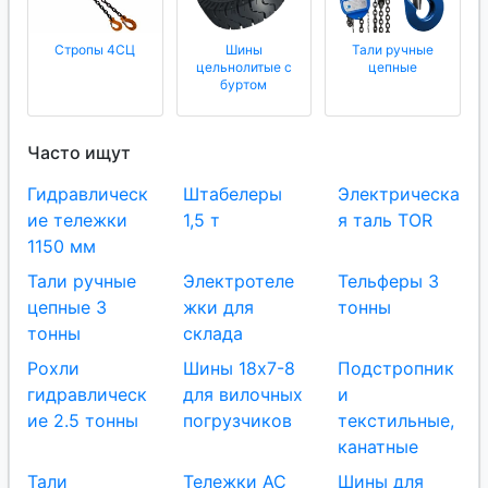
Стропы 4СЦ
Шины
Тали ручные
цельнолитые с
цепные
буртом
Часто ищут
Гидравлическ
Штабелеры
Электрическа
ие тележки
1,5 т
я таль TOR
1150 мм
Тали ручные
Электротеле
Тельферы 3
цепные 3
жки для
тонны
тонны
склада
Рохли
Шины 18x7-8
Подстропник
гидравлическ
для вилочных
и
ие 2.5 тонны
погрузчиков
текстильные,
канатные
Тали
Тележки AC
Шины для