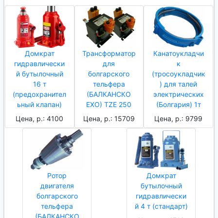
Домкрат
Трансформатор
Канатоукладчи
гидравлически
для
к
й бутылочный
болгарского
(тросоукладчик
16 т
тельфера
) для талей
(предохранител
(БАЛКАНСКО
электрических
ьный клапан)
ЕХО) TZE 250
(Болгария) 1т
Цена, р.: 4100
Цена, р.: 15709
Цена, р.: 9799
Ротор
Домкрат
двигателя
бутылочный
болгарского
гидравлически
тельфера
й 4 т (стандарт)
(БАЛКАНСКО